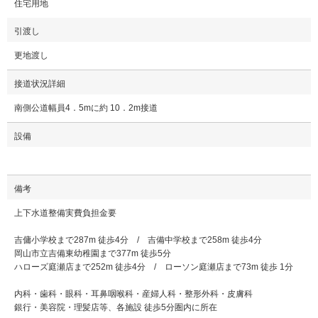
住宅用地
引渡し
更地渡し
接道状況詳細
南側公道幅員4．5mに約 10．2m接道
設備
備考
上下水道整備実費負担金要
吉傭小学校まで287m 徒歩4分 / 吉備中学校まで258m 徒歩4分
岡山市立吉備東幼稚園まで377m 徒歩5分
ハローズ庭瀬店まで252m 徒歩4分 / ローソン庭瀬店まで73m 徒歩 1分
内科・歯科・眼科・耳鼻咽喉科・産婦人科・整形外科・皮膚科
銀行・美容院・理髪店等、各施設 徒歩5分圏内に所在