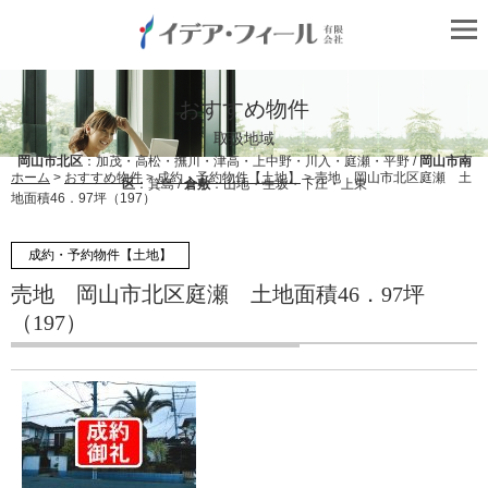
おすすめ物件
取扱地域
岡山市北区
：加茂・高松・撫川・津高・上中野・川入・庭瀬・平野 /
岡山市南
ホーム
>
おすすめ物件
>
成約・予約物件【土地】
> 売地 岡山市北区庭瀬 土
区
：箕島 /
倉敷
：山地・生坂・下庄・上東
地面積46．97坪（197）
成約・予約物件【土地】
売地 岡山市北区庭瀬 土地面積46．97坪
（197）