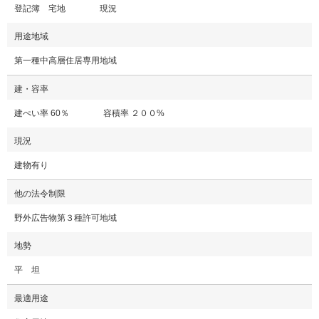
登記簿 宅地 現況
用途地域
第一種中高層住居専用地域
建・容率
建ぺい率 60％ 容積率 ２００%
現況
建物有り
他の法令制限
野外広告物第３種許可地域
地勢
平 坦
最適用途