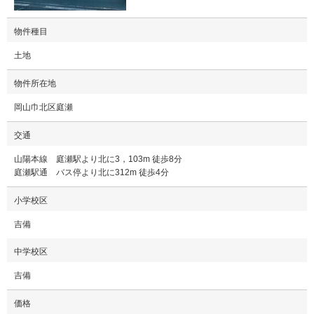
物件種目
土地
物件所在地
岡山巾北区庭瀬
交通
山陽本線 庭瀬駅より北に3，103m 徒歩8分
庭瀬駅通 バス停より北に312m 徒歩4分
小学校区
吉備
中学校区
吉備
価格