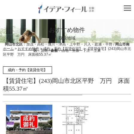
おすすめ物件
取扱地域
岡山市北区
：加茂・高松・撫川・津高・上中野・川入・庭瀬・平野 /
岡山市南
ホーム
>
おすすめ物件
>
成約・予約【賃貸住宅】
> 【賃貸住宅】(243)岡山市北
区
：箕島 /
倉敷
：山地・生坂・下庄・上東
区平野 万円 床面積55.37㎡
成約・予約【賃貸住宅】
【賃貸住宅】(243)岡山市北区平野 万円 床面
積55.37㎡