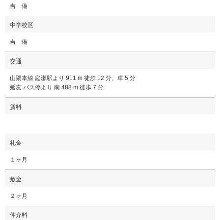
吉 備
中学校区
吉 備
交通
山陽本線 庭瀬駅より 911 m 徒歩 12 分、車 5 分
延友 バス停より 南 488 m 徒歩 7 分
賃料
礼金
１ヶ月
敷金
２ヶ月
仲介料