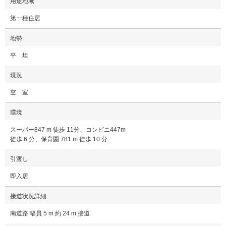
用途地域
第一種住居
地勢
平 坦
現況
空 室
環境
スーパー847 m 徒歩 11分、コンビニ447m
徒歩 6 分、保育園 781 m 徒歩 10 分
引渡し
即入居
接道状況詳細
南道路 幅員 5 m 約 24 m 接道