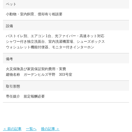
ペット
小動物・室内飼育、償却有り相談要
設備
バストイレ別、エアコン 1台、光ファイバー・高速ネット対応
シャワー付き独立洗面台、室内洗濯機置場、シューズボックス
ウォシュレット機能付便器、モニター付きインターホン
備考
火災保険及び家賃保証契約費用・実費
建物名称 ガーデンヒルズ平野 303号室
取引形態
専任媒介 規定報酬必要
＜ 前の記事
一覧へ
後の記事 ＞