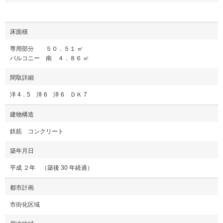
床面積
専用部分 ５０．５１ ㎡
バルコニー 南 ４．８６ ㎡
間取詳細
洋 4．5 洋 6 洋 6 ＤＫ 7
建物構造
鉄筋 コンクリート
築年月日
平成 ２年 （築後 30 年経過）
都市計画
市街化区域